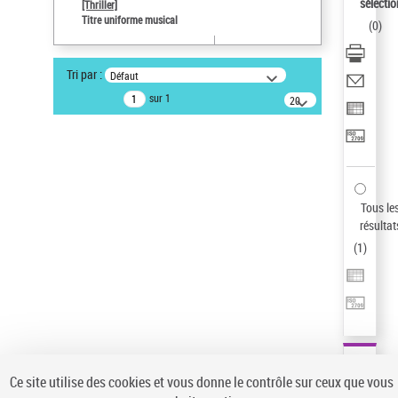
sélectio
[Thriller]
Pays
Titre uniforme musical
(
0
)
ne s'applique pas
Type de notice d'autorité
Tri par :
Défaut
Titre uniforme musical
sur 1
20
résultats/page
Auteur d’œuvre
Temperton, Rod (1947-2016)
Sauvegarder votre recherche
AFFINER
Tous le
Type de notice d'autorité
résultat
(
1
)
Œuvre
(1)
Titre uniforme musical
(1)
Statut de la notice d’autorité
Pays
Auteur d’œuvre
Ce site utilise des cookies et vous donne le contrôle sur ceux que vous