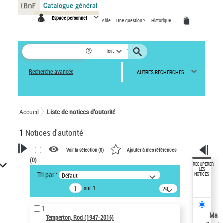
Panneau de gestion des cookies
Espace personnel
Aide
Une question ?
Historique
Tout
Recherche avancée
AUTRES RECHERCHES
Accueil
Liste de notices d’autorité
1
Notices d'autorité
Voir la sélection (
0
)
Ajouter à mes références
(
0
)
VOTRE RECHERCHE
RÉCUPÉRER
LES
Tri par :
Défaut
NOTICES
Recherche avancée dans les
sur 1
notices d’autorité
20
résultats/page
Œuvres liées à l'auteur :
1
Temperton, Rod (1947-2016)
Ma
Temperton, Rod (1947-2016)