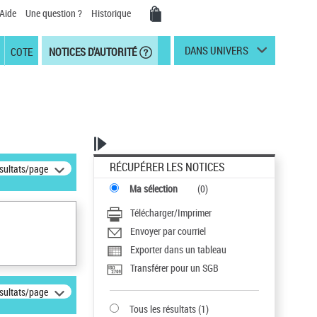
Aide
Une question ?
Historique
DANS UNIVERS
COTE
NOTICES D'AUTORITÉ
RÉCUPÉRER LES NOTICES
ésultats/page
Ma sélection
(
0
)
Télécharger/Imprimer
Envoyer par courriel
Exporter dans un tableau
Transférer pour un SGB
ésultats/page
Tous les résultats
(
1
)