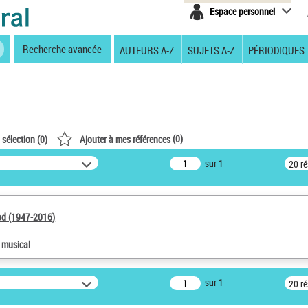
Espace personnel
Recherche avancée
AUTEURS A-Z
SUJETS A-Z
PÉRIODIQUES
(
0
)
 sélection (
0
)
Ajouter à mes références
sur 1
20 r
od (1947-2016)
e musical
sur 1
20 r