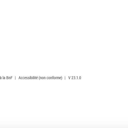
 à la BnF
|
Accessibilité (non conforme)
|
V 23.1.0