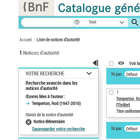
Panneau de gestion des cookies
Tout
Accueil
Liste de notices d’autorité
1
Notices d'autorité
Voir la
VOTRE RECHERCHE
Tri par :
Défaut
Recherche avancée dans les
notices d’autorité
1
Œuvres liées à l'auteur :
Temperton, R
Temperton, Rod (1947-2016)
[Thriller]
Titre uniform
Statut de la notice d’autorité
Notice élémentaire
Tri par :
Défaut
Sauvegarder votre recherche