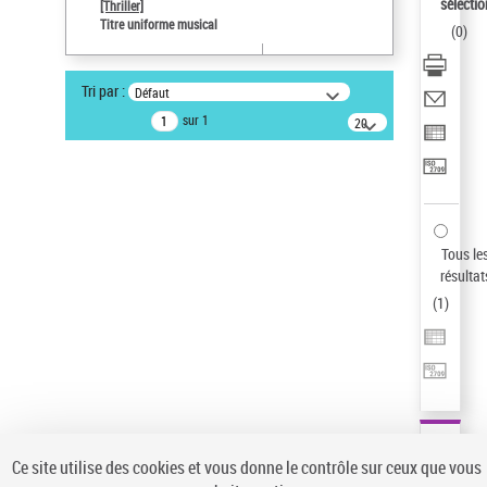
sélectio
[Thriller]
Pays
Titre uniforme musical
(
0
)
ne s'applique pas
Type de notice d'autorité
Tri par :
Défaut
Titre uniforme musical
sur 1
20
Œuvre
résultats/page
Sauvegarder votre recherche
AFFINER
Type de notice d'autorité
Tous le
Œuvre
(1)
résultat
Titre uniforme musical
(1)
(
1
)
Statut de la notice d’autorité
Pays
Auteur d’œuvre
Ce site utilise des cookies et vous donne le contrôle sur ceux que vous