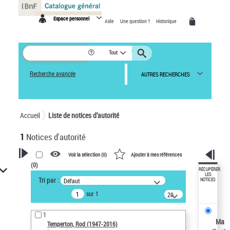
Panneau de gestion des cookies
Espace personnel
Aide
Une question ?
Historique
Tout
Recherche avancée
AUTRES RECHERCHES
Accueil
Liste de notices d’autorité
1
Notices d'autorité
Voir la sélection (
0
)
Ajouter à mes références
(
0
)
VOTRE RECHERCHE
RÉCUPÉRER
LES
Tri par :
Défaut
NOTICES
Recherche avancée dans les
sur 1
notices d’autorité
20
résultats/page
Œuvres liées à l'auteur :
1
Temperton, Rod (1947-2016)
Ma
Temperton, Rod (1947-2016)