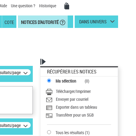
Aide
Une question ?
Historique
DANS UNIVERS
COTE
NOTICES D'AUTORITÉ
RÉCUPÉRER LES NOTICES
ésultats/page
Ma sélection
(
0
)
Télécharger/Imprimer
Envoyer par courriel
Exporter dans un tableau
Transférer pour un SGB
ésultats/page
Tous les résultats
(
1
)