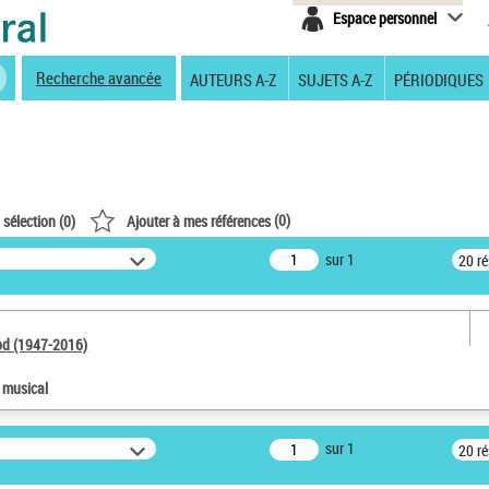
Espace personnel
Recherche avancée
AUTEURS A-Z
SUJETS A-Z
PÉRIODIQUES
(
0
)
 sélection (
0
)
Ajouter à mes références
sur 1
20 r
od (1947-2016)
e musical
sur 1
20 r