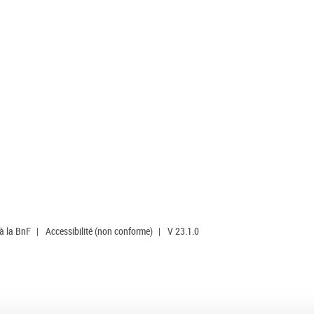
 à la BnF
|
Accessibilité (non conforme)
|
V 23.1.0