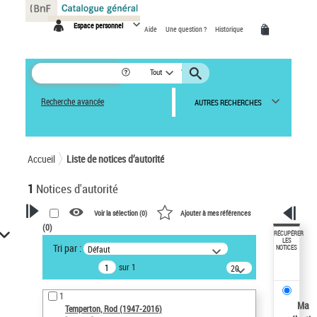
Panneau de gestion des cookies
Espace personnel
Aide
Une question ?
Historique
Tout
Recherche avancée
AUTRES RECHERCHES
Accueil
Liste de notices d’autorité
1
Notices d'autorité
Voir la sélection (
0
)
Ajouter à mes références
(
0
)
VOTRE RECHERCHE
RÉCUPÉRER
LES
Tri par :
Défaut
NOTICES
Recherche avancée dans les
sur 1
notices d’autorité
20
résultats/page
Œuvres liées à l'auteur :
1
Temperton, Rod (1947-2016)
Ma
Temperton, Rod (1947-2016)