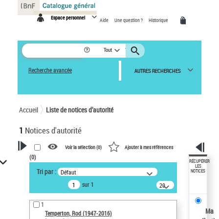
Panneau de gestion des cookies
Espace personnel
Aide
Une question ?
Historique
Tout
Recherche avancée
AUTRES RECHERCHES
Accueil
Liste de notices d’autorité
1
Notices d'autorité
Voir la sélection (
0
)
Ajouter à mes références
(
0
)
VOTRE RECHERCHE
RÉCUPÉRER
LES
Tri par :
Défaut
NOTICES
Recherche avancée dans les
sur 1
notices d’autorité
20
résultats/page
Œuvres liées à l'auteur :
1
Temperton, Rod (1947-2016)
Ma
Temperton, Rod (1947-2016)