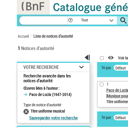
Panneau de gestion des cookies
Tout
Accueil
Liste de notices d’autorité
1
Notices d'autorité
Voir la
VOTRE RECHERCHE
Tri par :
Défaut
Recherche avancée dans les
notices d’autorité
1
Œuvres liées à l'auteur :
Paco de Lucí
Paco de Lucía (1947-2014)
[Musique pour
Titre uniform
Type de notice d'autorité
Titre uniforme musical
Tri par :
Défaut
Sauvegarder votre recherche