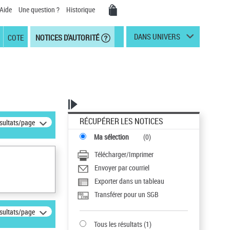
Aide
Une question ?
Historique
DANS UNIVERS
COTE
NOTICES D'AUTORITÉ
RÉCUPÉRER LES NOTICES
ésultats/page
Ma sélection
(
0
)
Télécharger/Imprimer
Envoyer par courriel
Exporter dans un tableau
Transférer pour un SGB
ésultats/page
Tous les résultats
(
1
)