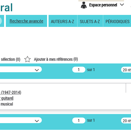
Espace personnel
Recherche avancée
AUTEURS A-Z
SUJETS A-Z
PÉRIODIQUES
(
0
)
 sélection (
0
)
Ajouter à mes références
sur 1
20 r
a (1947-2014)
 guitare]
e musical
sur 1
20 r