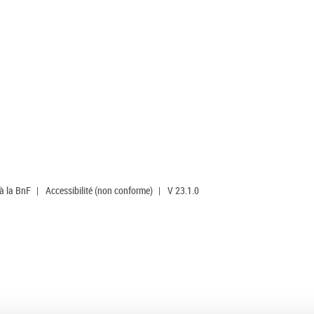
 à la BnF
|
Accessibilité (non conforme)
|
V 23.1.0