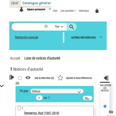
Panneau de gestion des cookies
Espace personnel
Aide
Une question ?
Historique
Tout
Recherche avancée
AUTRES RECHERCHES
Accueil
Liste de notices d’autorité
1
Notices d'autorité
Voir la sélection (
0
)
Ajouter à mes références
(
0
)
VOTRE RECHERCHE
RÉCUPÉRER
LES
Tri par :
Défaut
NOTICES
Recherche avancée dans les
sur 1
notices d’autorité
20
résultats/page
Œuvres liées à l'auteur :
1
Temperton, Rod (1947-2016)
Ma
Temperton, Rod (1947-2016)