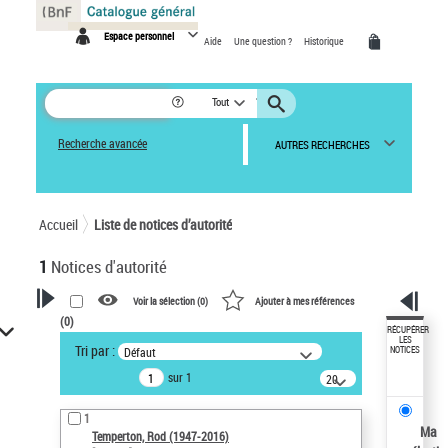
Panneau de gestion des cookies
Espace personnel
Aide
Une question ?
Historique
Tout
Recherche avancée
AUTRES RECHERCHES
Accueil
Liste de notices d’autorité
1
Notices d'autorité
Voir la sélection (
0
)
Ajouter à mes références
(
0
)
VOTRE RECHERCHE
RÉCUPÉRER
LES
Tri par :
Défaut
NOTICES
Recherche avancée dans les
sur 1
notices d’autorité
20
résultats/page
Œuvres liées à l'auteur :
1
Temperton, Rod (1947-2016)
Ma
Temperton, Rod (1947-2016)