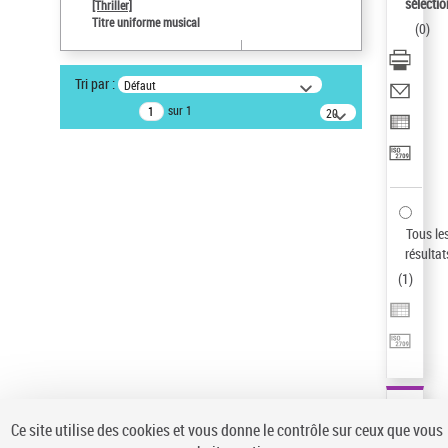
sélectio
[Thriller]
Auteur d’œuvre
Titre uniforme musical
(
0
)
Temperton, Rod (1947-2016)
Type de notice d'autorité
Tri par :
Défaut
Titre uniforme musical
sur 1
20
Œuvre
résultats/page
Statut de la notice d’autorité
Notice élémentaire
Sauvegarder votre recherche
Tous le
AFFINER
résultat
Type de notice d'autorité
(
1
)
Œuvre
(1)
Titre uniforme musical
(1)
Statut de la notice d’autorité
Pays
Auteur d’œuvre
Ce site utilise des cookies et vous donne le contrôle sur ceux que vous