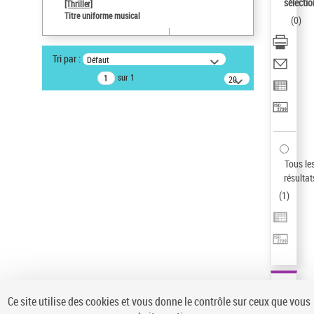
sélectio
[Thriller]
Type de notice d'autorité
Titre uniforme musical
(
0
)
Œuvre
Sauvegarder votre recherche
Tri par :
Défaut
AFFINER
sur 1
20
résultats/page
Type de notice d'autorité
Œuvre
(1)
Titre uniforme musical
(1)
Statut de la notice d’autorité
Tous le
résultat
Pays
(
1
)
Auteur d’œuvre
Ce site utilise des cookies et vous donne le contrôle sur ceux que vous