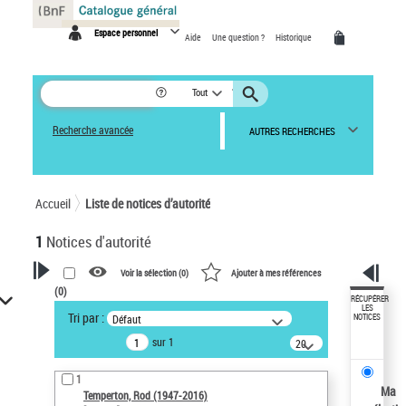
Panneau de gestion des cookies
Espace personnel
Aide
Une question ?
Historique
Tout
Recherche avancée
AUTRES RECHERCHES
Accueil
Liste de notices d’autorité
1
Notices d'autorité
Voir la sélection (
0
)
Ajouter à mes références
(
0
)
VOTRE RECHERCHE
RÉCUPÉRER
LES
Tri par :
Défaut
NOTICES
Recherche avancée dans les
sur 1
notices d’autorité
20
résultats/page
Œuvres liées à l'auteur :
1
Temperton, Rod (1947-2016)
Ma
Temperton, Rod (1947-2016)