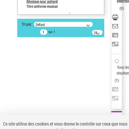
sélectio
[Musique pour guitare]
Type de notice d'autorité
Titre uniforme musical
(
0
)
Œuvre
Auteur d’œuvre
Tri par :
Défaut
Paco de Lucía (1947-2014)
sur 1
20
Sauvegarder votre recherche
résultats/page
AFFINER
Type de notice d'autorité
Œuvre
(1)
Tous le
Titre uniforme musical
(1)
résultat
(
1
)
Statut de la notice d’autorité
Pays
Auteur d’œuvre
Ce site utilise des cookies et vous donne le contrôle sur ceux que vous