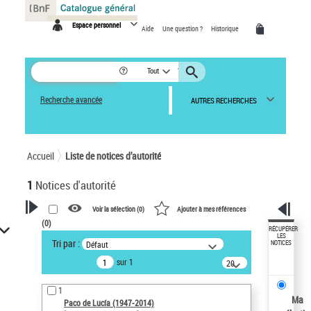
Panneau de gestion des cookies
Espace personnel
Aide
Une question ?
Historique
Tout
Recherche avancée
AUTRES RECHERCHES
Accueil
Liste de notices d’autorité
1
Notices d'autorité
Voir la sélection (
0
)
Ajouter à mes références
(
0
)
VOTRE RECHERCHE
RÉCUPÉRER
LES
Tri par :
Défaut
NOTICES
Recherche avancée dans les
sur 1
notices d’autorité
20
résultats/page
Œuvres liées à l'auteur :
1
Paco de Lucía (1947-2014)
Ma
Paco de Lucía (1947-2014)