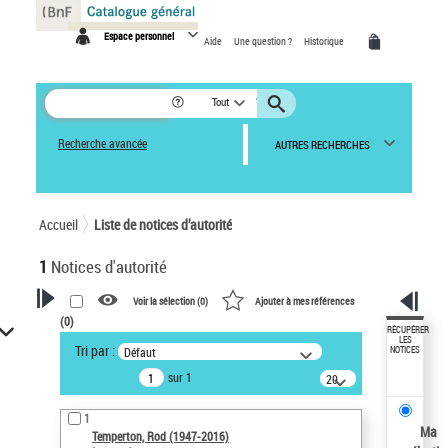
Panneau de gestion des cookies
Espace personnel
Aide
Une question ?
Historique
Tout
Recherche avancée
AUTRES RECHERCHES
Accueil
Liste de notices d’autorité
1
Notices d'autorité
Voir la sélection (
0
)
Ajouter à mes références
(
0
)
VOTRE RECHERCHE
RÉCUPÉRER
LES
Tri par :
Défaut
NOTICES
Recherche avancée dans les
sur 1
notices d’autorité
20
résultats/page
Œuvres liées à l'auteur :
1
Temperton, Rod (1947-2016)
Ma
Temperton, Rod (1947-2016)