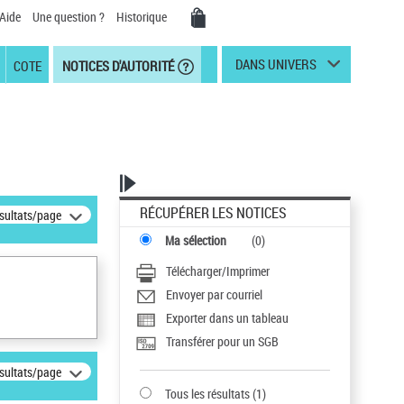
Aide
Une question ?
Historique
DANS UNIVERS
COTE
NOTICES D'AUTORITÉ
RÉCUPÉRER LES NOTICES
ésultats/page
Ma sélection
(
0
)
Télécharger/Imprimer
Envoyer par courriel
Exporter dans un tableau
Transférer pour un SGB
ésultats/page
Tous les résultats
(
1
)