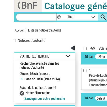
Panneau de gestion des cookies
Tout
Accueil
Liste de notices d’autorité
1
Notices d'autorité
Voir la
VOTRE RECHERCHE
Tri par :
Défaut
Recherche avancée dans les
notices d’autorité
1
Œuvres liées à l'auteur :
Paco de Lucí
Paco de Lucía (1947-2014)
[Musique pour
Titre uniform
Statut de la notice d’autorité
Notice élémentaire
Tri par :
Défaut
Sauvegarder votre recherche