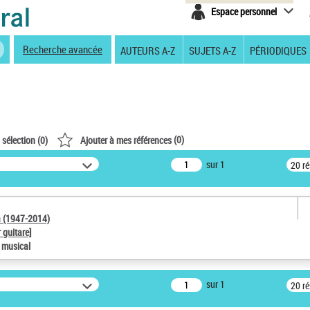
Espace personnel
Recherche avancée
AUTEURS A-Z
SUJETS A-Z
PÉRIODIQUES
(
0
)
 sélection (
0
)
Ajouter à mes références
sur 1
20 r
a (1947-2014)
 guitare]
e musical
sur 1
20 r