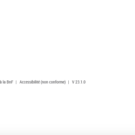
 à la BnF
|
Accessibilité (non conforme)
|
V 23.1.0