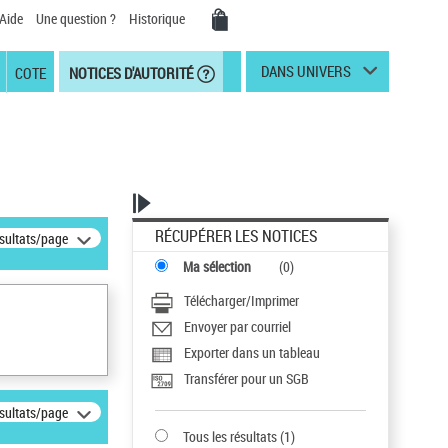
Aide
Une question ?
Historique
DANS UNIVERS
COTE
NOTICES D'AUTORITÉ
RÉCUPÉRER LES NOTICES
ésultats/page
Ma sélection
(
0
)
Télécharger/Imprimer
Envoyer par courriel
Exporter dans un tableau
Transférer pour un SGB
ésultats/page
Tous les résultats
(
1
)