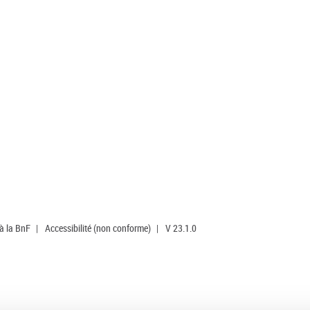
 à la BnF
|
Accessibilité (non conforme)
|
V 23.1.0