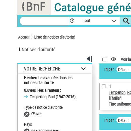
Panneau de gestion des cookies
Tout
Accueil
Liste de notices d’autorité
1
Notices d'autorité
Voir la
VOTRE RECHERCHE
Tri par :
Défaut
Recherche avancée dans les
notices d’autorité
1
Œuvres liées à l'auteur :
Temperton, R
Temperton, Rod (1947-2016)
[Thriller]
Titre uniform
Type de notice d'autorité
Œuvre
Tri par :
Défaut
Pays
ne s'applique pas