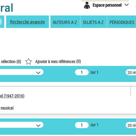
Espace personnel
Recherche avancée
AUTEURS A-Z
SUJETS A-Z
PÉRIODIQUES
(
0
)
 sélection (
0
)
Ajouter à mes références
sur 1
20 r
od (1947-2016)
e musical
sur 1
20 r