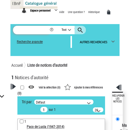
Panneau de gestion des cookies
Espace personnel
Aide
Une question ?
Historique
Tout
Recherche avancée
AUTRES RECHERCHES
Accueil
Liste de notices d’autorité
1
Notices d'autorité
Voir la sélection (
0
)
Ajouter à mes références
(
0
)
VOTRE RECHERCHE
RÉCUPÉRER
LES
Tri par :
Défaut
NOTICES
Recherche avancée dans les
sur 1
notices d’autorité
20
résultats/page
Œuvres liées à l'auteur :
1
Paco de Lucía (1947-2014)
Ma
Paco de Lucía (1947-2014)