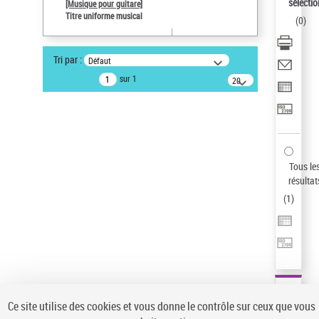
sélectio
[Musique pour guitare]
Type de notice d'autorité
Titre uniforme musical
(
0
)
Œuvre
Statut de la notice d’autorité
Tri par :
Défaut
Notice élémentaire
sur 1
20
Sauvegarder votre recherche
résultats/page
AFFINER
Type de notice d'autorité
Œuvre
(1)
Tous le
Titre uniforme musical
(1)
résultat
(
1
)
Statut de la notice d’autorité
Pays
Auteur d’œuvre
Ce site utilise des cookies et vous donne le contrôle sur ceux que vous