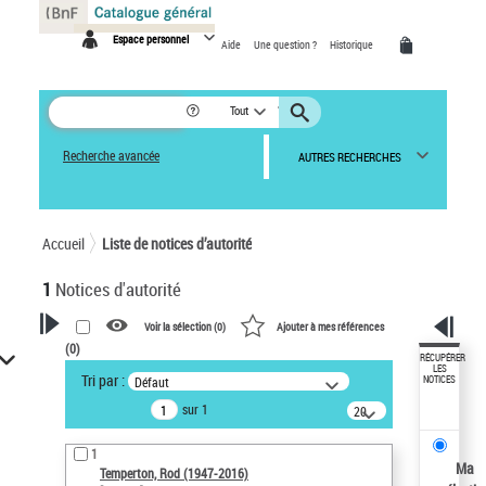
Panneau de gestion des cookies
Espace personnel
Aide
Une question ?
Historique
Tout
Recherche avancée
AUTRES RECHERCHES
Accueil
Liste de notices d’autorité
1
Notices d'autorité
Voir la sélection (
0
)
Ajouter à mes références
(
0
)
VOTRE RECHERCHE
RÉCUPÉRER
LES
Tri par :
Défaut
NOTICES
Recherche avancée dans les
sur 1
notices d’autorité
20
résultats/page
Œuvres liées à l'auteur :
1
Temperton, Rod (1947-2016)
Ma
Temperton, Rod (1947-2016)