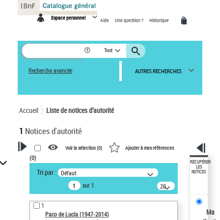
Panneau de gestion des cookies
Espace personnel
Aide
Une question ?
Historique
Tout
Recherche avancée
AUTRES RECHERCHES
Accueil
Liste de notices d’autorité
1
Notices d'autorité
Voir la sélection (
0
)
Ajouter à mes références
(
0
)
VOTRE RECHERCHE
RÉCUPÉRER
LES
Tri par :
Défaut
NOTICES
Recherche avancée dans les
sur 1
notices d’autorité
20
résultats/page
Œuvres liées à l'auteur :
1
Paco de Lucía (1947-2014)
Ma
Paco de Lucía (1947-2014)