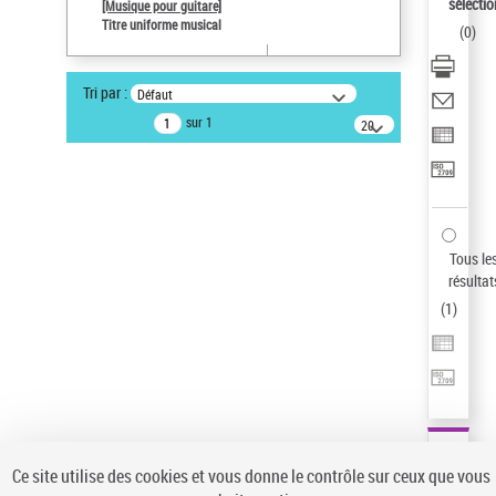
sélectio
[Musique pour guitare]
Auteur d’œuvre
Titre uniforme musical
(
0
)
Paco de Lucía (1947-2014)
Type de notice d'autorité
Tri par :
Défaut
Œuvre
sur 1
20
Sauvegarder votre recherche
résultats/page
AFFINER
Type de notice d'autorité
Œuvre
(1)
Tous le
Titre uniforme musical
(1)
résultat
(
1
)
Statut de la notice d’autorité
Pays
Auteur d’œuvre
Ce site utilise des cookies et vous donne le contrôle sur ceux que vous