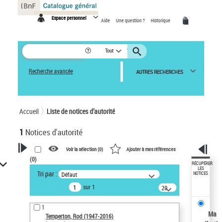
Panneau de gestion des cookies
Espace personnel
Aide
Une question ?
Historique
Tout
Recherche avancée
AUTRES RECHERCHES
Accueil
Liste de notices d’autorité
1
Notices d'autorité
Voir la sélection (
0
)
Ajouter à mes références
(
0
)
VOTRE RECHERCHE
RÉCUPÉRER
LES
Tri par :
Défaut
NOTICES
Recherche avancée dans les
sur 1
notices d’autorité
20
résultats/page
Œuvres liées à l'auteur :
1
Temperton, Rod (1947-2016)
Ma
Temperton, Rod (1947-2016)