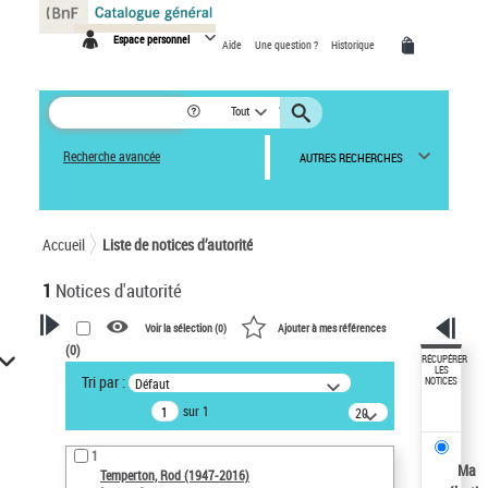
Panneau de gestion des cookies
Espace personnel
Aide
Une question ?
Historique
Tout
Recherche avancée
AUTRES RECHERCHES
Accueil
Liste de notices d’autorité
1
Notices d'autorité
Voir la sélection (
0
)
Ajouter à mes références
(
0
)
VOTRE RECHERCHE
RÉCUPÉRER
LES
Tri par :
Défaut
NOTICES
Recherche avancée dans les
sur 1
notices d’autorité
20
résultats/page
Œuvres liées à l'auteur :
1
Temperton, Rod (1947-2016)
Ma
Temperton, Rod (1947-2016)