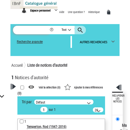
Panneau de gestion des cookies
Espace personnel
Aide
Une question ?
Historique
Tout
Recherche avancée
AUTRES RECHERCHES
Accueil
Liste de notices d’autorité
1
Notices d'autorité
Voir la sélection (
0
)
Ajouter à mes références
(
0
)
VOTRE RECHERCHE
RÉCUPÉRER
LES
Tri par :
Défaut
NOTICES
Recherche avancée dans les
sur 1
notices d’autorité
20
résultats/page
Œuvres liées à l'auteur :
1
Temperton, Rod (1947-2016)
Ma
Temperton, Rod (1947-2016)