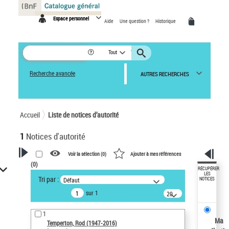
Panneau de gestion des cookies
Espace personnel
Aide
Une question ?
Historique
Tout
Recherche avancée
AUTRES RECHERCHES
Accueil
Liste de notices d’autorité
1
Notices d'autorité
Voir la sélection (
0
)
Ajouter à mes références
(
0
)
VOTRE RECHERCHE
RÉCUPÉRER
LES
Tri par :
Défaut
NOTICES
Recherche avancée dans les
sur 1
notices d’autorité
20
résultats/page
Œuvres liées à l'auteur :
1
Temperton, Rod (1947-2016)
Ma
Temperton, Rod (1947-2016)