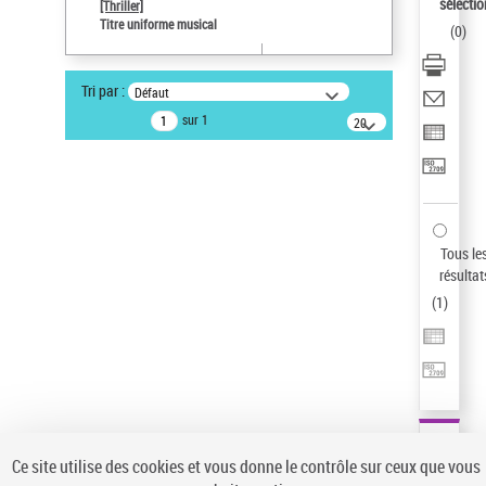
sélectio
[Thriller]
Auteur d’œuvre
Titre uniforme musical
(
0
)
Temperton, Rod (1947-2016)
Pays
Tri par :
Défaut
ne s'applique pas
sur 1
20
résultats/page
Type de notice d'autorité
Œuvre
Sauvegarder votre recherche
AFFINER
Tous le
Type de notice d'autorité
résultat
(
1
)
Œuvre
(1)
Titre uniforme musical
(1)
Statut de la notice d’autorité
Pays
Auteur d’œuvre
Ce site utilise des cookies et vous donne le contrôle sur ceux que vous