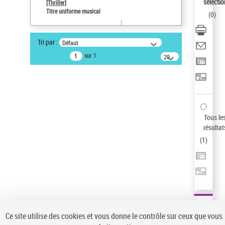
sélectio
[Thriller]
Auteur d’œuvre
Titre uniforme musical
(
0
)
Temperton, Rod (1947-2016)
Pays
Tri par :
Défaut
ne s'applique pas
sur 1
20
résultats/page
Statut de la notice d’autorité
Notice élémentaire
Sauvegarder votre recherche
AFFINER
Tous le
Type de notice d'autorité
résultat
(
1
)
Œuvre
(1)
Titre uniforme musical
(1)
Statut de la notice d’autorité
Pays
Auteur d’œuvre
Ce site utilise des cookies et vous donne le contrôle sur ceux que vous