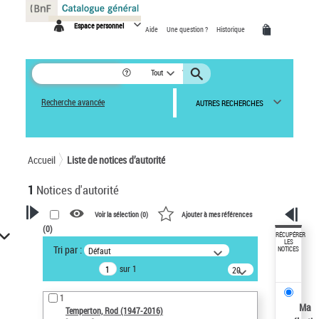
Panneau de gestion des cookies
Espace personnel
Aide
Une question ?
Historique
Tout
Recherche avancée
AUTRES RECHERCHES
Accueil
Liste de notices d’autorité
1
Notices d'autorité
Voir la sélection (
0
)
Ajouter à mes références
(
0
)
VOTRE RECHERCHE
RÉCUPÉRER
LES
Tri par :
Défaut
NOTICES
Recherche avancée dans les
sur 1
notices d’autorité
20
résultats/page
Œuvres liées à l'auteur :
1
Temperton, Rod (1947-2016)
Ma
Temperton, Rod (1947-2016)