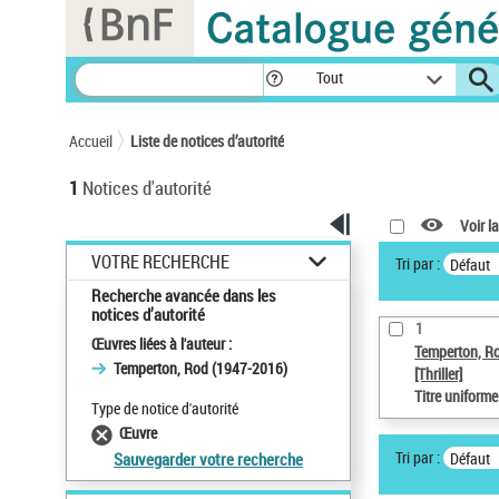
Panneau de gestion des cookies
Tout
Accueil
Liste de notices d’autorité
1
Notices d'autorité
Voir la
VOTRE RECHERCHE
Tri par :
Défaut
Recherche avancée dans les
notices d’autorité
1
Œuvres liées à l'auteur :
Temperton, R
Temperton, Rod (1947-2016)
[Thriller]
Titre uniform
Type de notice d'autorité
Œuvre
Tri par :
Défaut
Sauvegarder votre recherche