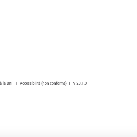
 à la BnF
|
Accessibilité (non conforme)
|
V 23.1.0