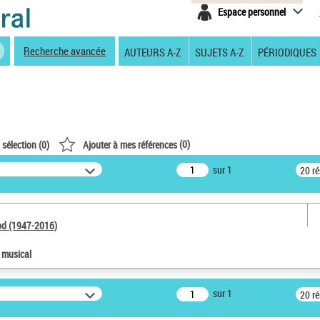
Espace personnel
Recherche avancée
AUTEURS A-Z
SUJETS A-Z
PÉRIODIQUES
(
0
)
 sélection (
0
)
Ajouter à mes références
sur 1
20 r
od (1947-2016)
e musical
sur 1
20 r