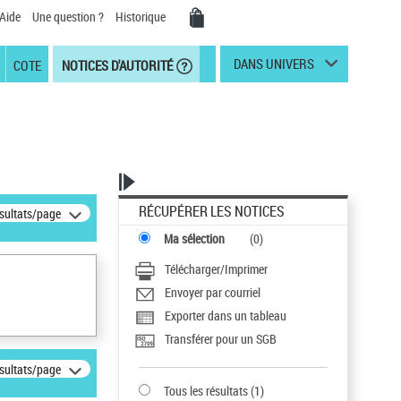
Aide
Une question ?
Historique
DANS UNIVERS
COTE
NOTICES D'AUTORITÉ
RÉCUPÉRER LES NOTICES
ésultats/page
Ma sélection
(
0
)
Télécharger/Imprimer
Envoyer par courriel
Exporter dans un tableau
Transférer pour un SGB
ésultats/page
Tous les résultats
(
1
)