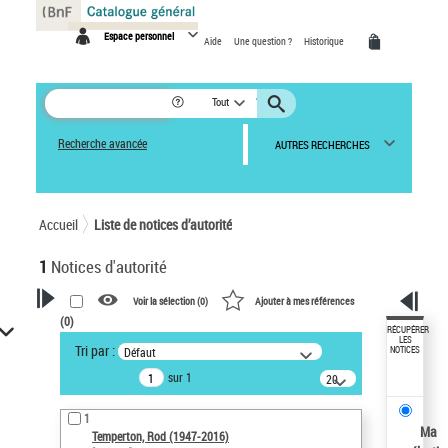
Panneau de gestion des cookies
Espace personnel
Aide
Une question ?
Historique
Tout
Recherche avancée
AUTRES RECHERCHES
Accueil
Liste de notices d’autorité
1
Notices d'autorité
Voir la sélection (
0
)
Ajouter à mes références
(
0
)
VOTRE RECHERCHE
RÉCUPÉRER
LES
Tri par :
Défaut
NOTICES
Recherche avancée dans les
sur 1
notices d’autorité
20
résultats/page
Œuvres liées à l'auteur :
1
Temperton, Rod (1947-2016)
Ma
Temperton, Rod (1947-2016)