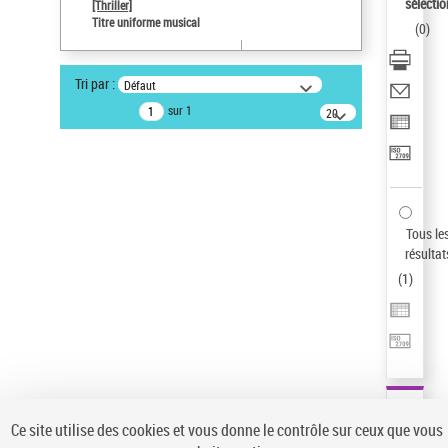
sélectio
[Thriller]
Pays
Titre uniforme musical
(
0
)
ne s'applique pas
Type de notice d'autorité
Tri par :
Défaut
Titre uniforme musical
sur 1
20
résultats/page
Statut de la notice d’autorité
Notice élémentaire
Sauvegarder votre recherche
AFFINER
Tous le
Type de notice d'autorité
résultat
(
1
)
Œuvre
(1)
Titre uniforme musical
(1)
Statut de la notice d’autorité
Pays
Auteur d’œuvre
Ce site utilise des cookies et vous donne le contrôle sur ceux que vous