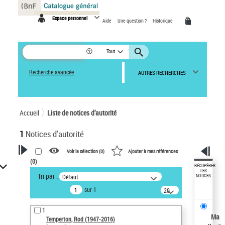
Panneau de gestion des cookies
Espace personnel
Aide
Une question ?
Historique
Tout
Recherche avancée
AUTRES RECHERCHES
Accueil
Liste de notices d’autorité
1
Notices d'autorité
Voir la sélection (
0
)
Ajouter à mes références
(
0
)
VOTRE RECHERCHE
RÉCUPÉRER
LES
Tri par :
Défaut
NOTICES
Recherche avancée dans les
sur 1
notices d’autorité
20
résultats/page
Œuvres liées à l'auteur :
1
Temperton, Rod (1947-2016)
Ma
Temperton, Rod (1947-2016)