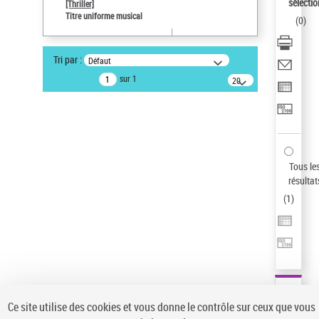
sélectio
[Thriller]
Auteur d’œuvre
Titre uniforme musical
(
0
)
Temperton, Rod (1947-2016)
Type de notice d'autorité
Tri par :
Défaut
Titre uniforme musical
sur 1
20
résultats/page
Statut de la notice d’autorité
Notice élémentaire
Pays
ne s'applique pas
Sauvegarder votre recherche
Tous le
résultat
AFFINER
(
1
)
Type de notice d'autorité
Œuvre
(1)
Titre uniforme musical
(1)
Statut de la notice d’autorité
Ce site utilise des cookies et vous donne le contrôle sur ceux que vous
Pays