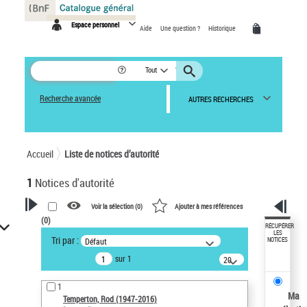
Panneau de gestion des cookies
Espace personnel
Aide
Une question ?
Historique
Tout
Recherche avancée
AUTRES RECHERCHES
Accueil
Liste de notices d’autorité
1
Notices d'autorité
Voir la sélection (
0
)
Ajouter à mes références
(
0
)
VOTRE RECHERCHE
RÉCUPÉRER
LES
Tri par :
Défaut
NOTICES
Recherche avancée dans les
sur 1
notices d’autorité
20
résultats/page
Œuvres liées à l'auteur :
1
Temperton, Rod (1947-2016)
Ma
Temperton, Rod (1947-2016)