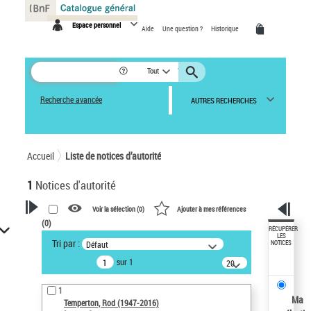
Panneau de gestion des cookies
Espace personnel
Aide
Une question ?
Historique
Tout
Recherche avancée
AUTRES RECHERCHES
Accueil
Liste de notices d’autorité
1
Notices d'autorité
Voir la sélection (
0
)
Ajouter à mes références
(
0
)
VOTRE RECHERCHE
RÉCUPÉRER
LES
Tri par :
Défaut
NOTICES
Recherche avancée dans les
sur 1
notices d’autorité
20
résultats/page
Œuvres liées à l'auteur :
1
Temperton, Rod (1947-2016)
Ma
Temperton, Rod (1947-2016)