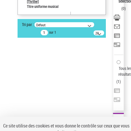
sélectio
[Thriller]
Auteur d’œuvre
Titre uniforme musical
(
0
)
Temperton, Rod (1947-2016)
Sauvegarder votre recherche
Tri par :
Défaut
AFFINER
sur 1
20
résultats/page
Type de notice d'autorité
Œuvre
(1)
Titre uniforme musical
(1)
Statut de la notice d’autorité
Tous le
résultat
Pays
(
1
)
Auteur d’œuvre
Ce site utilise des cookies et vous donne le contrôle sur ceux que vous