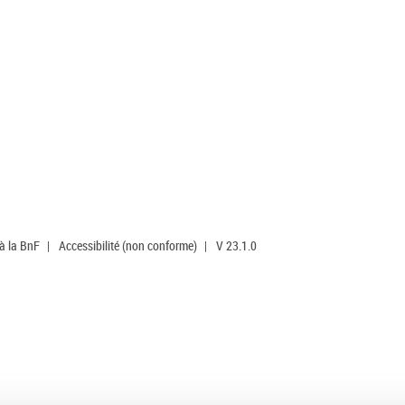
 à la BnF
|
Accessibilité (non conforme)
|
V 23.1.0