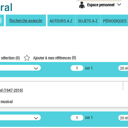
Espace personnel
Recherche avancée
AUTEURS A-Z
SUJETS A-Z
PÉRIODIQUES
(
0
)
 sélection (
0
)
Ajouter à mes références
sur 1
20 r
od (1947-2016)
e musical
sur 1
20 r