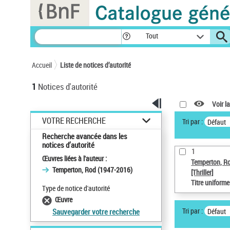
Panneau de gestion des cookies
Tout
Accueil
Liste de notices d’autorité
1
Notices d'autorité
Voir la
VOTRE RECHERCHE
Tri par :
Défaut
Recherche avancée dans les
notices d’autorité
1
Œuvres liées à l'auteur :
Temperton, R
Temperton, Rod (1947-2016)
[Thriller]
Titre uniform
Type de notice d'autorité
Œuvre
Tri par :
Défaut
Sauvegarder votre recherche