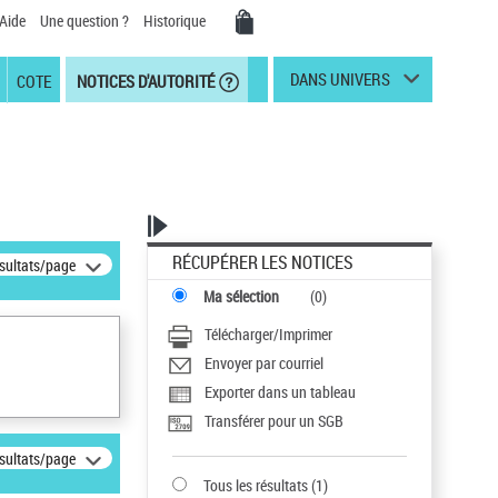
Aide
Une question ?
Historique
DANS UNIVERS
COTE
NOTICES D'AUTORITÉ
RÉCUPÉRER LES NOTICES
ésultats/page
Ma sélection
(
0
)
Télécharger/Imprimer
Envoyer par courriel
Exporter dans un tableau
Transférer pour un SGB
ésultats/page
Tous les résultats
(
1
)