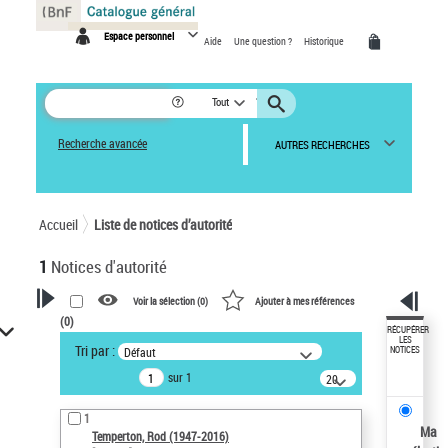
Panneau de gestion des cookies
Espace personnel
Aide
Une question ?
Historique
Tout
Recherche avancée
AUTRES RECHERCHES
Accueil
Liste de notices d’autorité
1
Notices d'autorité
Voir la sélection (
0
)
Ajouter à mes références
(
0
)
VOTRE RECHERCHE
RÉCUPÉRER
LES
Tri par :
Défaut
NOTICES
Recherche avancée dans les
sur 1
notices d’autorité
20
résultats/page
Œuvres liées à l'auteur :
1
Temperton, Rod (1947-2016)
Ma
Temperton, Rod (1947-2016)