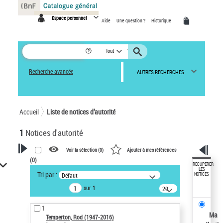
Panneau de gestion des cookies
Espace personnel
Aide
Une question ?
Historique
Tout
Recherche avancée
AUTRES RECHERCHES
Accueil
Liste de notices d’autorité
1
Notices d'autorité
Voir la sélection (
0
)
Ajouter à mes références
(
0
)
VOTRE RECHERCHE
RÉCUPÉRER
LES
Tri par :
Défaut
NOTICES
Recherche avancée dans les
sur 1
notices d’autorité
20
résultats/page
Œuvres liées à l'auteur :
1
Temperton, Rod (1947-2016)
Ma
Temperton, Rod (1947-2016)