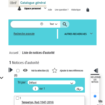
Panneau de gestion des cookies
Espace personnel
Aide
Une question ?
Historique
Tout
Recherche avancée
AUTRES RECHERCHES
Accueil
Liste de notices d’autorité
1
Notices d'autorité
Voir la sélection (
0
)
Ajouter à mes références
(
0
)
VOTRE RECHERCHE
RÉCUPÉRER
LES
Tri par :
Défaut
NOTICES
Recherche avancée dans les
sur 1
notices d’autorité
20
résultats/page
Œuvres liées à l'auteur :
1
Temperton, Rod (1947-2016)
Ma
Temperton, Rod (1947-2016)