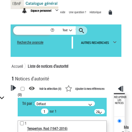
Panneau de gestion des cookies
Espace personnel
Aide
Une question ?
Historique
Tout
Recherche avancée
AUTRES RECHERCHES
Accueil
Liste de notices d’autorité
1
Notices d'autorité
Voir la sélection (
0
)
Ajouter à mes références
(
0
)
VOTRE RECHERCHE
RÉCUPÉRER
LES
Tri par :
Défaut
NOTICES
Recherche avancée dans les
sur 1
notices d’autorité
20
résultats/page
Œuvres liées à l'auteur :
1
Temperton, Rod (1947-2016)
Ma
Temperton, Rod (1947-2016)