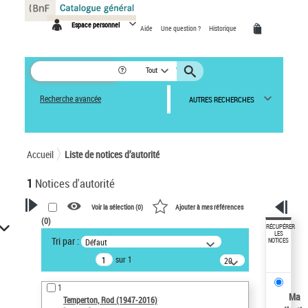
Panneau de gestion des cookies
Espace personnel
Aide
Une question ?
Historique
Tout
Recherche avancée
AUTRES RECHERCHES
Accueil
Liste de notices d’autorité
1
Notices d'autorité
Voir la sélection (
0
)
Ajouter à mes références
(
0
)
VOTRE RECHERCHE
RÉCUPÉRER
LES
Tri par :
Défaut
NOTICES
Recherche avancée dans les
sur 1
notices d’autorité
20
résultats/page
Œuvres liées à l'auteur :
1
Temperton, Rod (1947-2016)
Ma
Temperton, Rod (1947-2016)