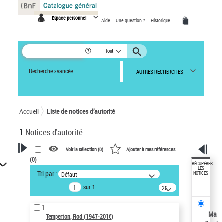
Panneau de gestion des cookies
Espace personnel
Aide
Une question ?
Historique
Tout
Recherche avancée
AUTRES RECHERCHES
Accueil
Liste de notices d’autorité
1
Notices d'autorité
Voir la sélection (
0
)
Ajouter à mes références
(
0
)
VOTRE RECHERCHE
RÉCUPÉRER
LES
Tri par :
Défaut
NOTICES
Recherche avancée dans les
sur 1
notices d’autorité
20
résultats/page
Œuvres liées à l'auteur :
1
Temperton, Rod (1947-2016)
Ma
Temperton, Rod (1947-2016)