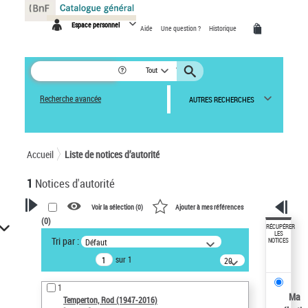
Panneau de gestion des cookies
Espace personnel
Aide
Une question ?
Historique
Tout
Recherche avancée
AUTRES RECHERCHES
Accueil
Liste de notices d’autorité
1
Notices d'autorité
Voir la sélection (
0
)
Ajouter à mes références
(
0
)
VOTRE RECHERCHE
RÉCUPÉRER
LES
Tri par :
Défaut
NOTICES
Recherche avancée dans les
sur 1
notices d’autorité
20
résultats/page
Œuvres liées à l'auteur :
1
Temperton, Rod (1947-2016)
Ma
Temperton, Rod (1947-2016)