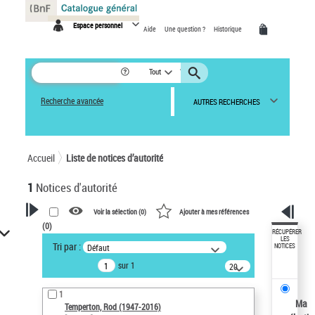
Panneau de gestion des cookies
Espace personnel
Aide
Une question ?
Historique
Tout
Recherche avancée
AUTRES RECHERCHES
Accueil
Liste de notices d’autorité
1
Notices d'autorité
Voir la sélection (
0
)
Ajouter à mes références
(
0
)
VOTRE RECHERCHE
RÉCUPÉRER
LES
Tri par :
Défaut
NOTICES
Recherche avancée dans les
sur 1
notices d’autorité
20
résultats/page
Œuvres liées à l'auteur :
1
Temperton, Rod (1947-2016)
Ma
Temperton, Rod (1947-2016)