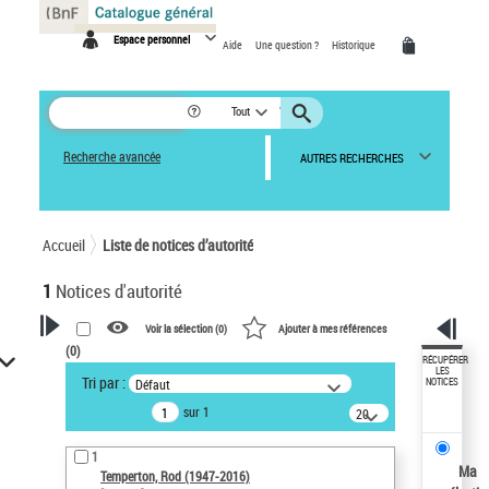
Panneau de gestion des cookies
Espace personnel
Aide
Une question ?
Historique
Tout
Recherche avancée
AUTRES RECHERCHES
Accueil
Liste de notices d’autorité
1
Notices d'autorité
Voir la sélection (
0
)
Ajouter à mes références
(
0
)
VOTRE RECHERCHE
RÉCUPÉRER
LES
Tri par :
Défaut
NOTICES
Recherche avancée dans les
sur 1
notices d’autorité
20
résultats/page
Œuvres liées à l'auteur :
1
Temperton, Rod (1947-2016)
Ma
Temperton, Rod (1947-2016)