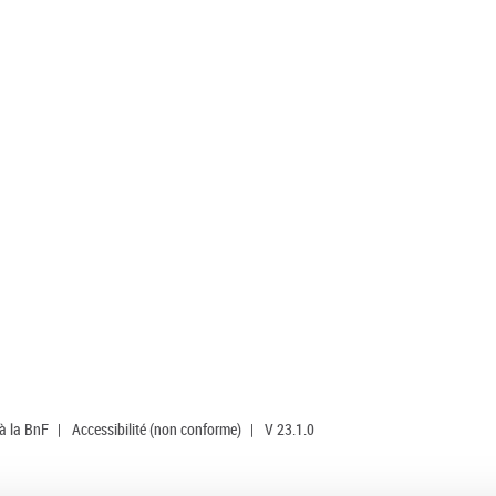
 à la BnF
|
Accessibilité (non conforme)
|
V 23.1.0