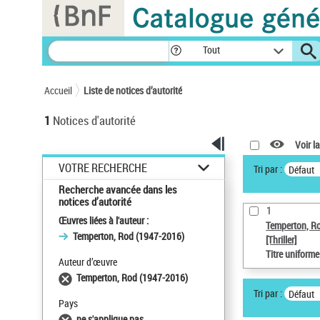
Panneau de gestion des cookies
Tout
Accueil
Liste de notices d’autorité
1
Notices d'autorité
Voir la
VOTRE RECHERCHE
Tri par :
Défaut
Recherche avancée dans les
notices d’autorité
1
Œuvres liées à l'auteur :
Temperton, R
Temperton, Rod (1947-2016)
[Thriller]
Titre uniform
Auteur d’œuvre
Temperton, Rod (1947-2016)
Tri par :
Défaut
Pays
ne s'applique pas