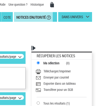
Aide
Une question ?
Historique
DANS UNIVERS
COTE
NOTICES D'AUTORITÉ
RÉCUPÉRER LES NOTICES
ésultats/page
Ma sélection
(
0
)
Télécharger/Imprimer
Envoyer par courriel
Exporter dans un tableau
Transférer pour un SGB
ésultats/page
Tous les résultats
(
1
)