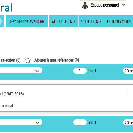
Espace personnel
Recherche avancée
AUTEURS A-Z
SUJETS A-Z
PÉRIODIQUES
(
0
)
 sélection (
0
)
Ajouter à mes références
sur 1
20 r
od (1947-2016)
e musical
sur 1
20 r