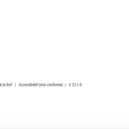
 à la BnF
|
Accessibilité (non conforme)
|
V 23.1.0