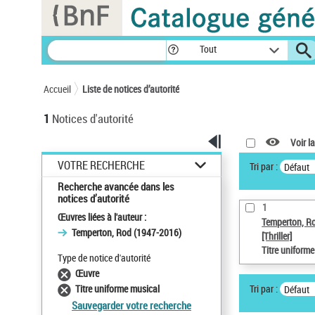
Panneau de gestion des cookies
Tout
Accueil
Liste de notices d’autorité
1
Notices d'autorité
Voir la
VOTRE RECHERCHE
Tri par :
Défaut
Recherche avancée dans les
notices d’autorité
1
Œuvres liées à l'auteur :
Temperton, R
Temperton, Rod (1947-2016)
[Thriller]
Titre uniform
Type de notice d'autorité
Œuvre
Tri par :
Titre uniforme musical
Défaut
Sauvegarder votre recherche