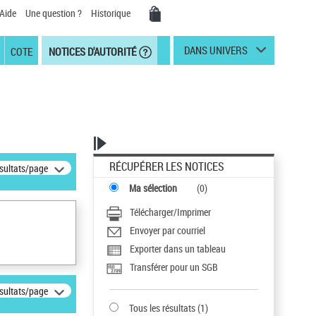
Aide
Une question ?
Historique
DANS UNIVERS
COTE
NOTICES D'AUTORITÉ
RÉCUPÉRER LES NOTICES
ésultats/page
Ma sélection
(
0
)
Télécharger/Imprimer
Envoyer par courriel
Exporter dans un tableau
Transférer pour un SGB
ésultats/page
Tous les résultats
(
1
)