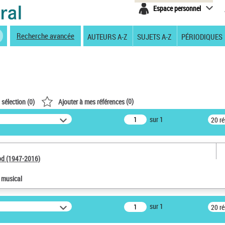
Espace personnel
Recherche avancée
AUTEURS A-Z
SUJETS A-Z
PÉRIODIQUES
(
0
)
 sélection (
0
)
Ajouter à mes références
sur 1
20 r
od (1947-2016)
e musical
sur 1
20 r