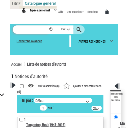
Panneau de gestion des cookies
Espace personnel
Aide
Une question ?
Historique
Tout
Recherche avancée
AUTRES RECHERCHES
Accueil
Liste de notices d’autorité
1
Notices d'autorité
Voir la sélection (
0
)
Ajouter à mes références
(
0
)
VOTRE RECHERCHE
RÉCUPÉRER
LES
Tri par :
Défaut
NOTICES
Recherche avancée dans les
sur 1
notices d’autorité
20
résultats/page
Œuvres liées à l'auteur :
1
Temperton, Rod (1947-2016)
Ma
Temperton, Rod (1947-2016)