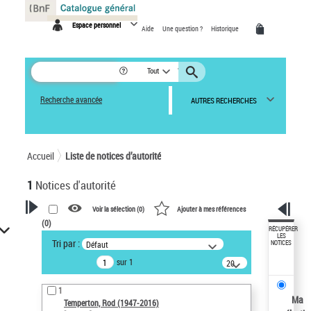
Panneau de gestion des cookies
Espace personnel
Aide
Une question ?
Historique
Tout
Recherche avancée
AUTRES RECHERCHES
Accueil
Liste de notices d’autorité
1
Notices d'autorité
Voir la sélection (
0
)
Ajouter à mes références
(
0
)
VOTRE RECHERCHE
RÉCUPÉRER
LES
Tri par :
Défaut
NOTICES
Recherche avancée dans les
sur 1
notices d’autorité
20
résultats/page
Œuvres liées à l'auteur :
1
Temperton, Rod (1947-2016)
Ma
Temperton, Rod (1947-2016)