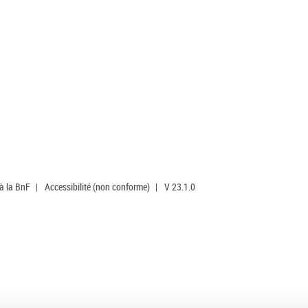
 à la BnF
|
Accessibilité (non conforme)
|
V 23.1.0