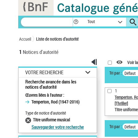
Panneau de gestion des cookies
Tout
Accueil
Liste de notices d’autorité
1
Notices d'autorité
Voir la
VOTRE RECHERCHE
Tri par :
Défaut
Recherche avancée dans les
notices d’autorité
1
Œuvres liées à l'auteur :
Temperton, R
Temperton, Rod (1947-2016)
[Thriller]
Titre uniform
Type de notice d'autorité
Titre uniforme musical
Tri par :
Défaut
Sauvegarder votre recherche