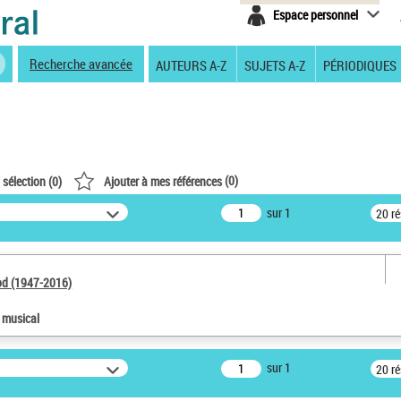
Espace personnel
Recherche avancée
AUTEURS A-Z
SUJETS A-Z
PÉRIODIQUES
(
0
)
 sélection (
0
)
Ajouter à mes références
sur 1
20 r
od (1947-2016)
e musical
sur 1
20 r