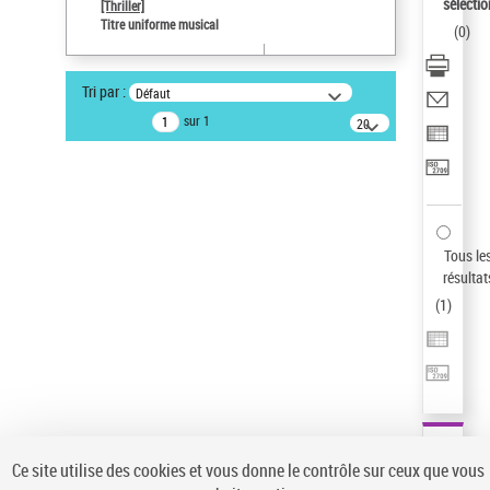
sélectio
[Thriller]
Pays
Titre uniforme musical
(
0
)
ne s'applique pas
Type de notice d'autorité
Tri par :
Défaut
Titre uniforme musical
sur 1
20
résultats/page
Auteur d’œuvre
Temperton, Rod (1947-2016)
Sauvegarder votre recherche
AFFINER
Tous le
Type de notice d'autorité
résultat
(
1
)
Œuvre
(1)
Titre uniforme musical
(1)
Statut de la notice d’autorité
Pays
Auteur d’œuvre
Ce site utilise des cookies et vous donne le contrôle sur ceux que vous