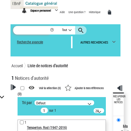
Panneau de gestion des cookies
Espace personnel
Aide
Une question ?
Historique
Tout
Recherche avancée
AUTRES RECHERCHES
Accueil
Liste de notices d’autorité
1
Notices d'autorité
Voir la sélection (
0
)
Ajouter à mes références
(
0
)
VOTRE RECHERCHE
RÉCUPÉRER
LES
Tri par :
Défaut
NOTICES
Recherche avancée dans les
sur 1
notices d’autorité
20
résultats/page
Œuvres liées à l'auteur :
1
Temperton, Rod (1947-2016)
Ma
Temperton, Rod (1947-2016)