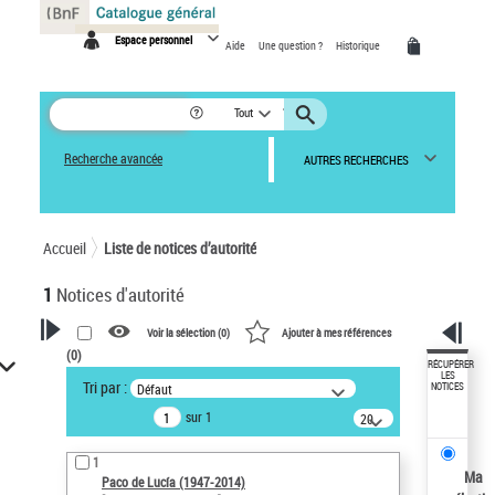
Panneau de gestion des cookies
Espace personnel
Aide
Une question ?
Historique
Tout
Recherche avancée
AUTRES RECHERCHES
Accueil
Liste de notices d’autorité
1
Notices d'autorité
Voir la sélection (
0
)
Ajouter à mes références
(
0
)
VOTRE RECHERCHE
RÉCUPÉRER
LES
Tri par :
Défaut
NOTICES
Recherche avancée dans les
sur 1
notices d’autorité
20
résultats/page
Œuvres liées à l'auteur :
1
Paco de Lucía (1947-2014)
Ma
Paco de Lucía (1947-2014)