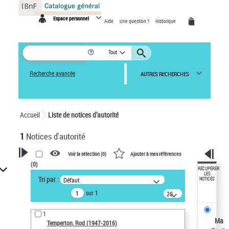
Panneau de gestion des cookies
Espace personnel
Aide
Une question ?
Historique
Tout
Recherche avancée
AUTRES RECHERCHES
Accueil
Liste de notices d’autorité
1
Notices d'autorité
Voir la sélection (
0
)
Ajouter à mes références
(
0
)
VOTRE RECHERCHE
RÉCUPÉRER
LES
Tri par :
Défaut
NOTICES
Recherche avancée dans les
sur 1
notices d’autorité
20
résultats/page
Œuvres liées à l'auteur :
1
Temperton, Rod (1947-2016)
Ma
Temperton, Rod (1947-2016)