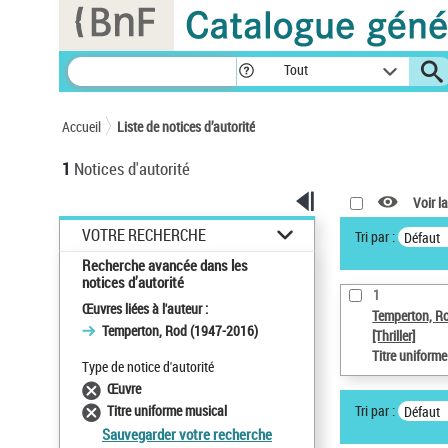
Panneau de gestion des cookies
Tout
Accueil
Liste de notices d’autorité
1
Notices d'autorité
Voir la
VOTRE RECHERCHE
Tri par :
Défaut
Recherche avancée dans les
notices d’autorité
1
Œuvres liées à l'auteur :
Temperton, R
Temperton, Rod (1947-2016)
[Thriller]
Titre uniform
Type de notice d'autorité
Œuvre
Tri par :
Titre uniforme musical
Défaut
Sauvegarder votre recherche