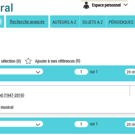
Espace personnel
Recherche avancée
AUTEURS A-Z
SUJETS A-Z
PÉRIODIQUES
(
0
)
 sélection (
0
)
Ajouter à mes références
sur 1
20 r
od (1947-2016)
e musical
sur 1
20 r