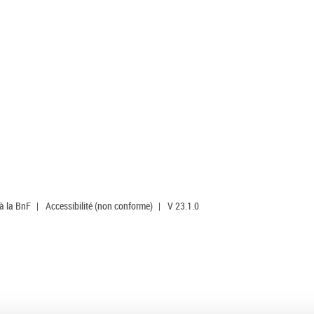
 à la BnF
|
Accessibilité (non conforme)
|
V 23.1.0