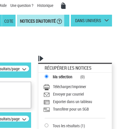
Aide
Une question ?
Historique
DANS UNIVERS
COTE
NOTICES D'AUTORITÉ
RÉCUPÉRER LES NOTICES
ésultats/page
Ma sélection
(
0
)
Télécharger/Imprimer
Envoyer par courriel
Exporter dans un tableau
Transférer pour un SGB
ésultats/page
Tous les résultats
(
1
)