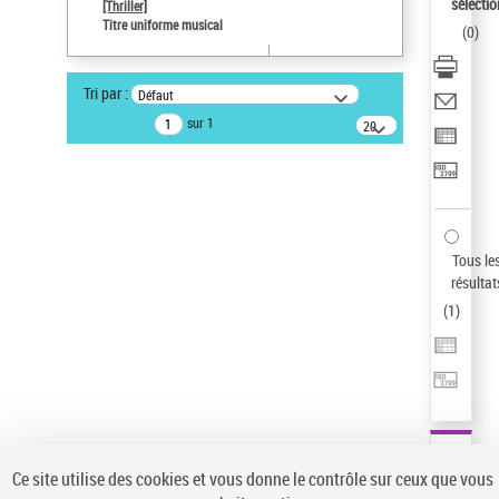
Sauvegarder votre recherche
sélectio
[Thriller]
Titre uniforme musical
(
0
)
AFFINER
Type de notice d'autorité
Tri par :
Défaut
Œuvre
(1)
sur 1
20
résultats/page
Titre uniforme musical
(1)
Statut de la notice d’autorité
Pays
Auteur d’œuvre
Tous le
résultat
(
1
)
Ce site utilise des cookies et vous donne le contrôle sur ceux que vous