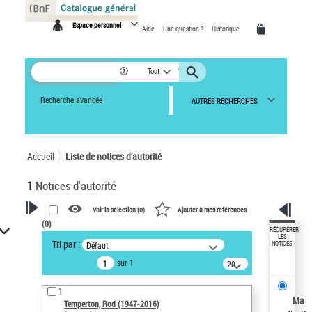
Panneau de gestion des cookies
Espace personnel
Aide
Une question ?
Historique
Tout
Recherche avancée
AUTRES RECHERCHES
Accueil
Liste de notices d’autorité
1
Notices d'autorité
Voir la sélection (
0
)
Ajouter à mes références
(
0
)
VOTRE RECHERCHE
RÉCUPÉRER
LES
Tri par :
Défaut
NOTICES
Recherche avancée dans les
sur 1
notices d’autorité
20
résultats/page
Œuvres liées à l'auteur :
1
Temperton, Rod (1947-2016)
Ma
Temperton, Rod (1947-2016)