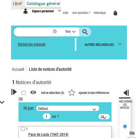
Panneau de gestion des cookies
Espace personnel
Aide
Une question ?
Historique
Tout
Recherche avancée
AUTRES RECHERCHES
Accueil
Liste de notices d’autorité
1
Notices d'autorité
Voir la sélection (
0
)
Ajouter à mes références
(
0
)
VOTRE RECHERCHE
RÉCUPÉRER
LES
Tri par :
Défaut
NOTICES
Recherche avancée dans les
sur 1
notices d’autorité
20
résultats/page
Œuvres liées à l'auteur :
1
Paco de Lucía (1947-2014)
Ma
Paco de Lucía (1947-2014)