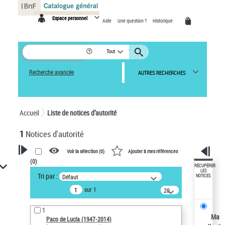
Panneau de gestion des cookies
Espace personnel
Aide
Une question ?
Historique
Tout
Recherche avancée
AUTRES RECHERCHES
Accueil
Liste de notices d’autorité
1
Notices d'autorité
Voir la sélection (
0
)
Ajouter à mes références
(
0
)
VOTRE RECHERCHE
RÉCUPÉRER
LES
Tri par :
Défaut
NOTICES
Recherche avancée dans les
sur 1
notices d’autorité
20
résultats/page
Œuvres liées à l'auteur :
1
Paco de Lucía (1947-2014)
Ma
Paco de Lucía (1947-2014)