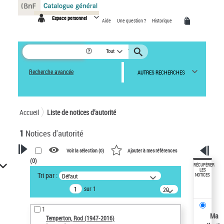
Panneau de gestion des cookies
Espace personnel
Aide
Une question ?
Historique
Tout
Recherche avancée
AUTRES RECHERCHES
Accueil
Liste de notices d’autorité
1
Notices d'autorité
Voir la sélection (
0
)
Ajouter à mes références
(
0
)
VOTRE RECHERCHE
RÉCUPÉRER
LES
Tri par :
Défaut
NOTICES
Recherche avancée dans les
sur 1
notices d’autorité
20
résultats/page
Œuvres liées à l'auteur :
1
Temperton, Rod (1947-2016)
Ma
Temperton, Rod (1947-2016)